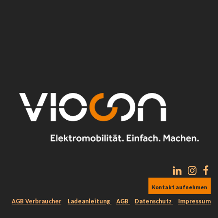
Kontakt auf​nehmen
AGB Verbraucher
| ​
La
deanleitung
|
AGB
|
Datenschutz
|
Impressum